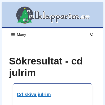
Hoppa
till
innehåll
Meny
Sökresultat - cd
julrim
Cd-skiva julrim