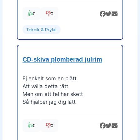
👍
👎
0
0
Teknik & Prylar
CD-skiva plomberad julrim
Ej enkelt som en plätt
Att välja detta rätt
Men om ett fel har skett
Så hjälper jag dig lätt
👍
👎
0
0