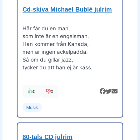
Cd-skiva Michael Bublé julrim
Här får du en man,
som inte är en engelsman.
Han kommer från Kanada,
men är ingen äckelpadda.
Så om du gillar jazz,
tycker du att han ej är kass.
👍
👎
0
0
Musik
60-tals CD julrim