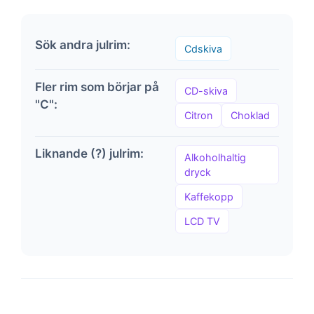
Sök andra julrim:
Cdskiva
Fler rim som börjar på
CD-skiva
"C":
Citron
Choklad
Liknande (?) julrim:
Alkoholhaltig
dryck
Kaffekopp
LCD TV