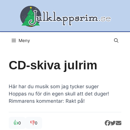
Hoppa
till
innehåll
Meny
CD-skiva julrim
Här har du musik som jag tycker suger
Hoppas nu för din egen skull att det duger!
Rimmarens kommentar: Rakt på!
👍
👎
0
0