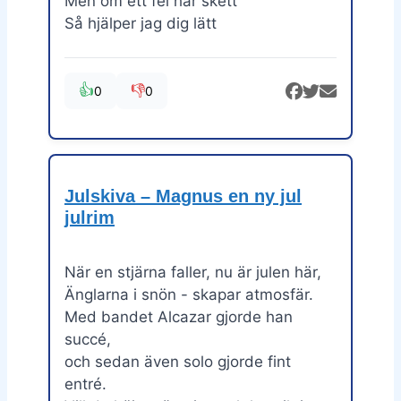
Men om ett fel har skett
Så hjälper jag dig lätt
👍
👎
0
0
Julskiva – Magnus en ny jul
julrim
När en stjärna faller, nu är julen här,
Änglarna i snön - skapar atmosfär.
Med bandet Alcazar gjorde han
succé,
och sedan även solo gjorde fint
entré.