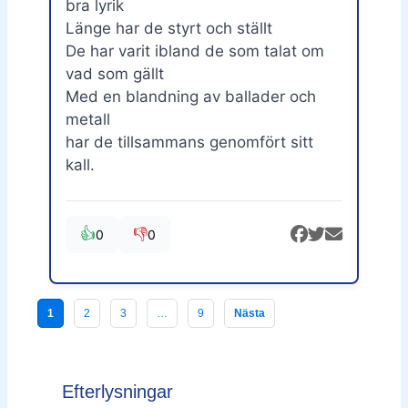
bra lyrik
Länge har de styrt och ställt
De har varit ibland de som talat om
vad som gällt
Med en blandning av ballader och
metall
har de tillsammans genomfört sitt
kall.
👍
👎
0
0
1
2
3
…
9
Nästa
Efterlysningar