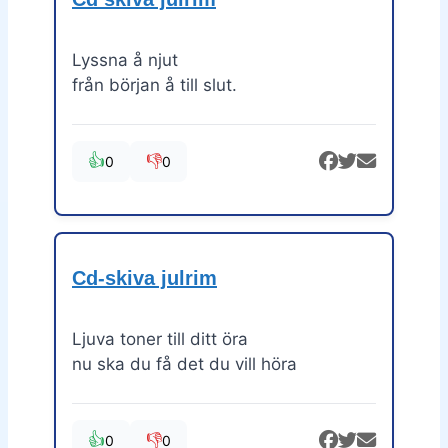
Lyssna å njut
från början å till slut.
👍
👎
0
0
Cd-skiva julrim
Ljuva toner till ditt öra
nu ska du få det du vill höra
👍
👎
0
0