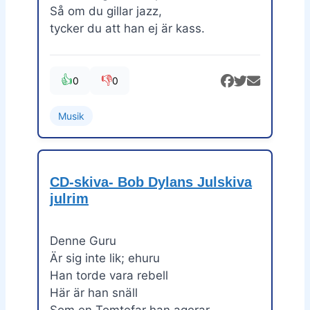
Så om du gillar jazz,
tycker du att han ej är kass.
👍
👎
0
0
Musik
CD-skiva- Bob Dylans Julskiva
julrim
Denne Guru
Är sig inte lik; ehuru
Han torde vara rebell
Här är han snäll
Som en Tomtefar han agerar