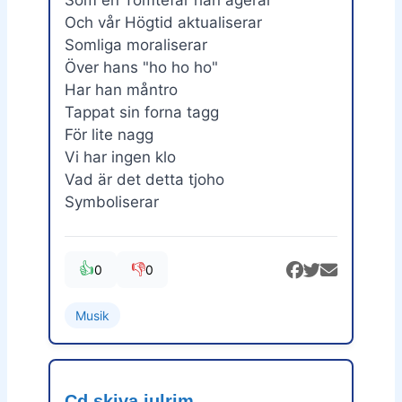
Och vår Högtid aktualiserar
Somliga moraliserar
Över hans "ho ho ho"
Har han måntro
Tappat sin forna tagg
För lite nagg
Vi har ingen klo
Vad är det detta tjoho
Symboliserar
👍
👎
0
0
Musik
Cd skiva julrim