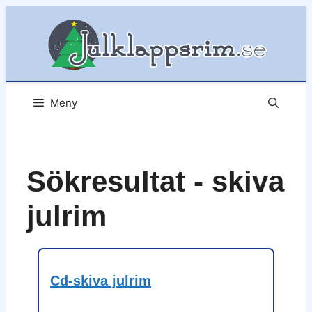
Hoppa
till
innehåll
Meny
Sökresultat - skiva
julrim
Cd-skiva julrim