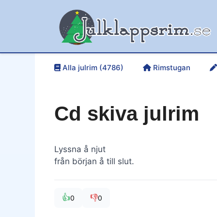
Hoppa
till
innehåll
Alla julrim (4786)
Rimstugan
Cd skiva julrim
Lyssna å njut
från början å till slut.
👍
👎
0
0