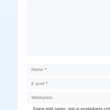
Kommentar
Namn
E-
post
Webbplats
Spara mitt namn, min e-postadress och