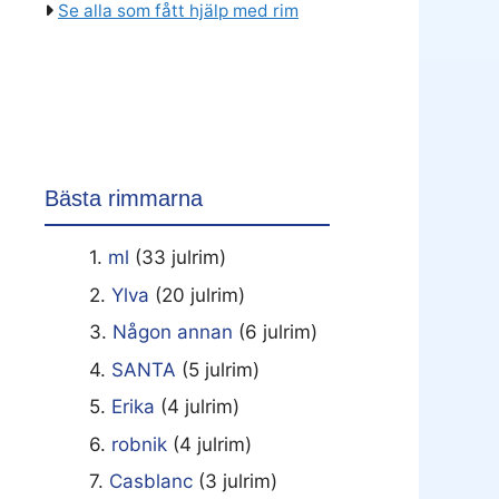
Se alla som fått hjälp med rim
Bästa rimmarna
1.
ml
(33 julrim)
2.
Ylva
(20 julrim)
3.
Någon annan
(6 julrim)
4.
SANTA
(5 julrim)
5.
Erika
(4 julrim)
6.
robnik
(4 julrim)
7.
Casblanc
(3 julrim)