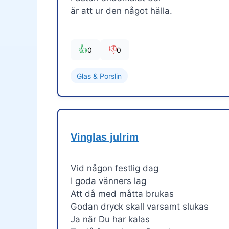
är att ur den något hälla.
👍
👎
0
0
Glas & Porslin
Vinglas julrim
Vid någon festlig dag
I goda vänners lag
Att då med måtta brukas
Godan dryck skall varsamt slukas
Ja när Du har kalas