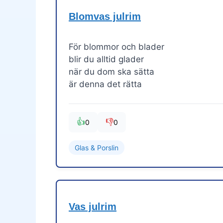
Blomvas julrim
För blommor och blader
blir du alltid glader
när du dom ska sätta
är denna det rätta
👍
👎
0
0
Glas & Porslin
Vas julrim