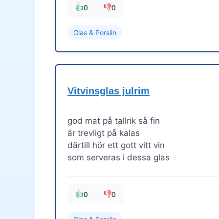
👍
👎
0
0
Glas & Porslin
Vitvinsglas julrim
god mat på tallrik så fin
är trevligt på kalas
därtill hör ett gott vitt vin
som serveras i dessa glas
👍
👎
0
0