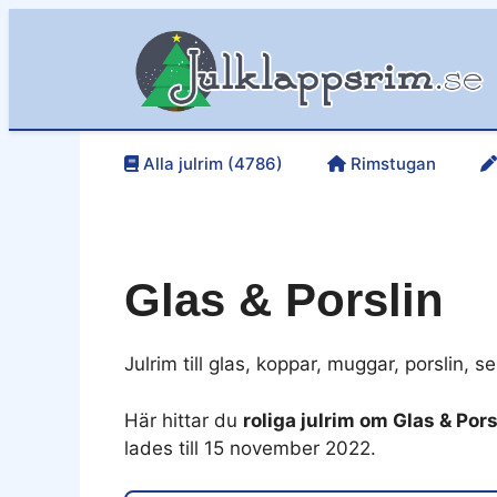
Hoppa
till
innehåll
Alla julrim (4786)
Rimstugan
Glas & Porslin
Julrim till glas, koppar, muggar, porslin, s
Här hittar du
roliga julrim om Glas & Pors
lades till 15 november 2022.