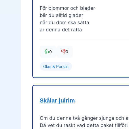
För blommor och blader
blir du alltid glader
när du dom ska sätta
är denna det rätta
👍
👎
0
0
Glas & Porslin
Skålar julrim
Om du denna två gånger sjunga och av
Då vet du raskt vad detta paket tillför!