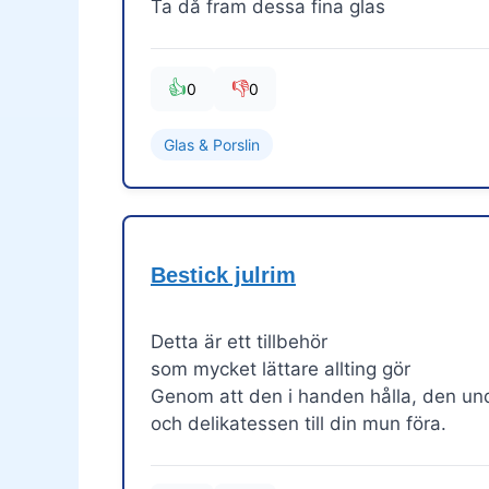
Ta då fram dessa fina glas
👍
👎
0
0
Glas & Porslin
Bestick julrim
Detta är ett tillbehör
som mycket lättare allting gör
Genom att den i handen hålla, den un
och delikatessen till din mun föra.