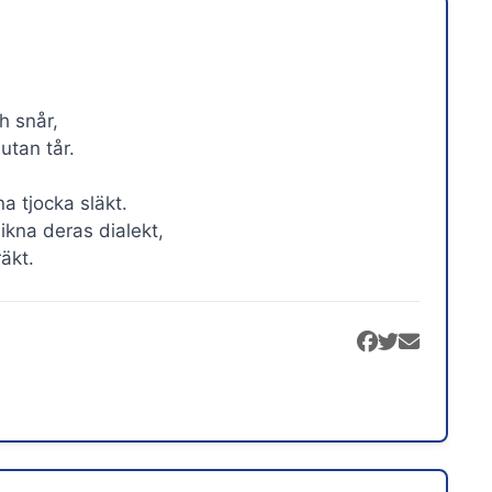
h snår,
utan tår.
a tjocka släkt.
kna deras dialekt,
äkt.