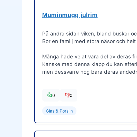
Muminmugg julrim
På andra sidan viken, bland buskar oc
Bor en familj med stora näsor och helt 
Många hade velat vara del av deras fin
Kanske med denna klapp du kan efterli
men dessvärre nog bara deras andedr
👍
👎
0
0
Glas & Porslin