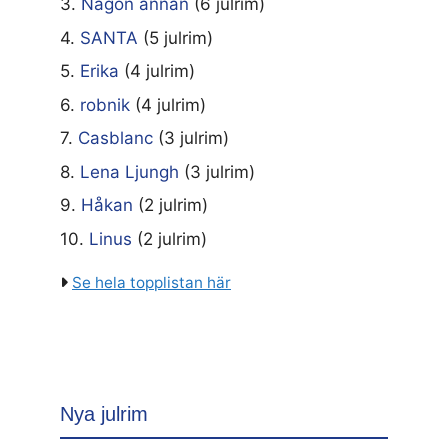
3.
Någon annan
(6 julrim)
4.
SANTA
(5 julrim)
5.
Erika
(4 julrim)
6.
robnik
(4 julrim)
7.
Casblanc
(3 julrim)
8.
Lena Ljungh
(3 julrim)
9.
Håkan
(2 julrim)
10.
Linus
(2 julrim)
Se hela topplistan här
Nya julrim