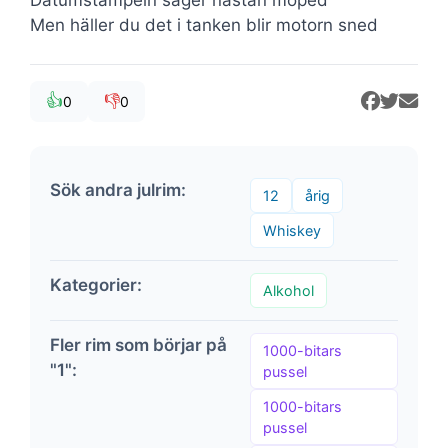
Datumstämpeln säger nästan moped
Men häller du det i tanken blir motorn sned
👍
👎
0
0
Sök andra julrim:
12
årig
Whiskey
Kategorier:
Alkohol
Fler rim som börjar på
1000-bitars
"1":
pussel
1000-bitars
pussel