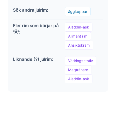
Sök andra julrim:
äggkoppar
Fler rim som börjar på
Aladdin-ask
"Ä":
Allmänt rim
Ansiktskräm
Liknande (?) julrim:
Vädringsstativ
Magtränare
Aladdin-ask