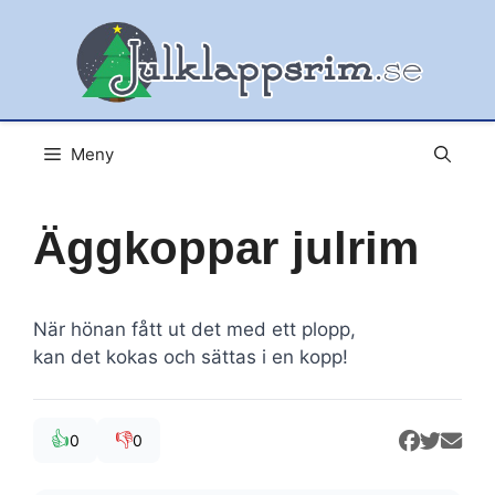
Hoppa
till
innehåll
Meny
Äggkoppar julrim
När hönan fått ut det med ett plopp,
kan det kokas och sättas i en kopp!
👍
👎
0
0