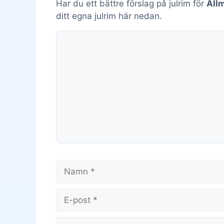
Har du ett bättre förslag på julrim för
All
ditt egna julrim här nedan.
Kommentar
Namn
E-
post
Webbplats