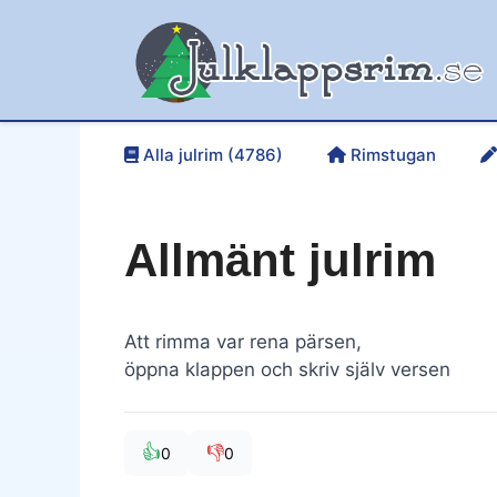
Hoppa
till
innehåll
Alla julrim (4786)
Rimstugan
Allmänt julrim
Att rimma var rena pärsen,
öppna klappen och skriv själv versen
👍
👎
0
0