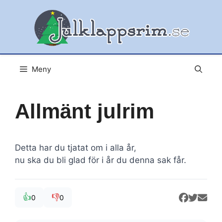
Hoppa
till
innehåll
Meny
Allmänt julrim
Detta har du tjatat om i alla år,
nu ska du bli glad för i år du denna sak får.
👍
👎
0
0