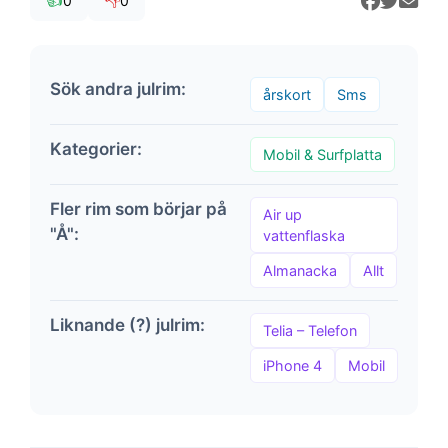
👍
👎
0
0
Sök andra julrim:
årskort
Sms
Kategorier:
Mobil & Surfplatta
Fler rim som börjar på
Air up
"Å":
vattenflaska
Almanacka
Allt
Liknande (?) julrim:
Telia – Telefon
iPhone 4
Mobil