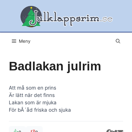
Hoppa
till
innehåll
Meny
Badlakan julrim
Att må som en prins
Är lätt när det finns
Lakan som är mjuka
För bÂ´åd friska och sjuka