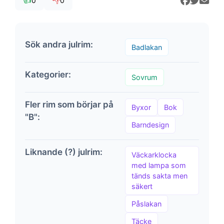
👍
👎
0
0
Sök andra julrim:
Badlakan
Kategorier:
Sovrum
Fler rim som börjar på
Byxor
Bok
"B":
Barndesign
Liknande (?) julrim:
Väckarklocka
med lampa som
tänds sakta men
säkert
Påslakan
Täcke