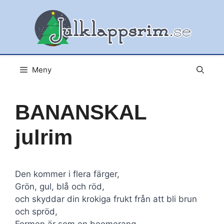
Hoppa
till
innehåll
Meny
BANANSKAL
julrim
Den kommer i flera färger,
Grön, gul, blå och röd,
och skyddar din krokiga frukt från att bli brun
och spröd,
Formen är som en boomerang,