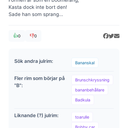
Kasta dock inte bort den!
Sade han som sprang...
👍
👎
0
0
Sök andra julrim:
Bananskal
Fler rim som börjar på
Brunschkryssning
"B":
bananbehållare
Badkula
Liknande (?) julrim:
toarulle
Bobby car