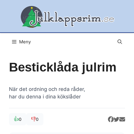
Hoppa
till
innehåll
Meny
Besticklåda julrim
När det ordning och reda råder,
har du denna i dina kökslåder
👍
👎
0
0