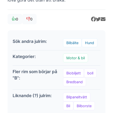
👍
👎
0
0
Sök andra julrim:
Bilbälte
Hund
Kategorier:
Motor & bil
Fler rim som börjar på
Biobiljett
boll
"B":
Bredband
Liknande (?) julrim:
Bilpaneltvätt
Bil
Bilborste