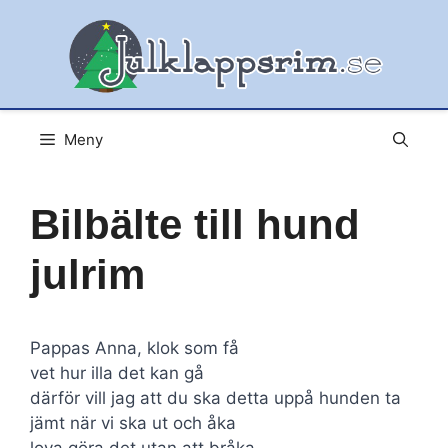
Hoppa
till
innehåll
Meny
Bilbälte till hund
julrim
Pappas Anna, klok som få
vet hur illa det kan gå
därför vill jag att du ska detta uppå hunden ta
jämt när vi ska ut och åka
lova göra det utan att bråka.