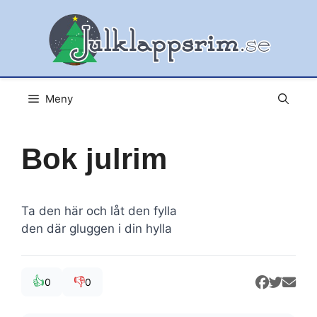
Hoppa
till
innehåll
Meny
Bok julrim
Ta den här och låt den fylla
den där gluggen i din hylla
👍
👎
0
0