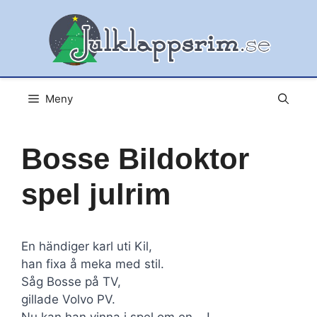
Hoppa
till
innehåll
Meny
Bosse Bildoktor
spel julrim
En händiger karl uti Kil,
han fixa å meka med stil.
Såg Bosse på TV,
gillade Volvo PV.
Nu kan han vinna i spel om en ...!