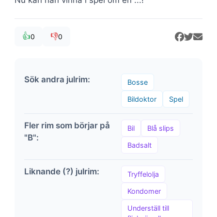
👍
👎
0
0
Sök andra julrim:
Bosse
Bildoktor
Spel
Fler rim som börjar på
Bil
Blå slips
"B":
Badsalt
Liknande (?) julrim:
Tryffelolja
Kondomer
Underställ till