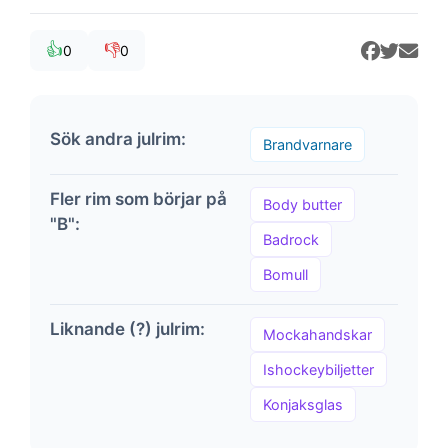
👍
👎
0
0
Sök andra julrim:
Brandvarnare
Fler rim som börjar på
Body butter
"B":
Badrock
Bomull
Liknande (?) julrim:
Mockahandskar
Ishockeybiljetter
Konjaksglas