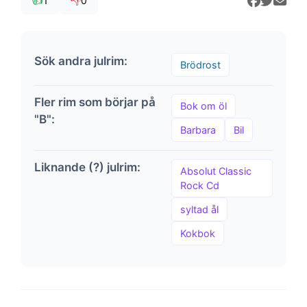
👍
👎
1
0
Sök andra julrim:
Brödrost
Fler rim som börjar på
Bok om öl
"B":
Barbara
Bil
Liknande (?) julrim:
Absolut Classic
Rock Cd
syltad ål
Kokbok