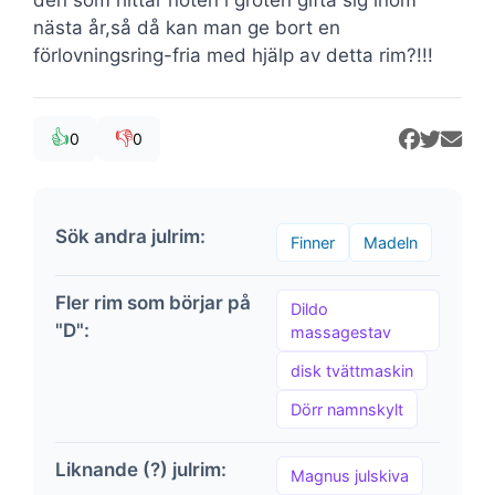
nästa år,så då kan man ge bort en
förlovningsring-fria med hjälp av detta rim?!!!
👍
👎
0
0
Sök andra julrim:
Finner
Madeln
Fler rim som börjar på
Dildo
"D":
massagestav
disk tvättmaskin
Dörr namnskylt
Liknande (?) julrim:
Magnus julskiva