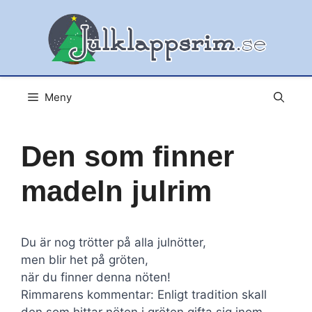
Hoppa
till
innehåll
Meny
Den som finner
madeln julrim
Du är nog trötter på alla julnötter,
men blir het på gröten,
när du finner denna nöten!
Rimmarens kommentar: Enligt tradition skall
den som hittar nöten i gröten gifta sig inom