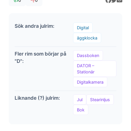
👍
👎
0
0
Sök andra julrim:
Digital
äggklocka
Fler rim som börjar på
Dassboken
"D":
DATOR –
Stationär
Digitalkamera
Liknande (?) julrim:
Jul
Stearinljus
Bok