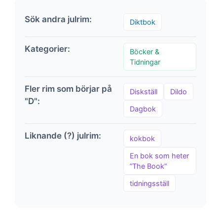
Sök andra julrim:
Diktbok
Kategorier:
Böcker &
Tidningar
Fler rim som börjar på
Diskställ
Dildo
"D":
Dagbok
Liknande (?) julrim:
kokbok
En bok som heter
”The Book”
tidningsställ