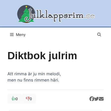
Hoppa
till
innehåll
Meny
Diktbok julrim
Att rimma är ju min melodi,
men nu finns rimmen häri.
👍
👎
0
0