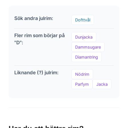
Sök andra julrim:
Dofttvål
Fler rim som börjar på
Dunjacka
"D":
Dammsugare
Diamantring
Liknande (?) julrim:
Nödrim
Parfym
Jacka