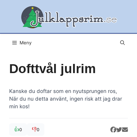
Hoppa
till
innehåll
Meny
Dofttvål julrim
Kanske du doftar som en nyutsprungen ros,
När du nu detta använt, ingen risk att jag drar
min kos!
👍
👎
0
0