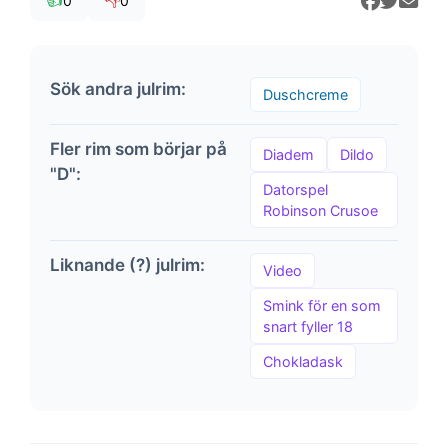
👍
👎
0
0
Sök andra julrim:
Duschcreme
Fler rim som börjar på
Diadem
Dildo
"D":
Datorspel
Robinson Crusoe
Liknande (?) julrim:
Video
Smink för en som
snart fyller 18
Chokladask