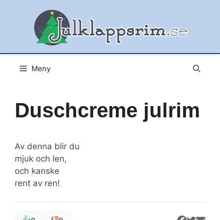
Hoppa
till
innehåll
Meny
Duschcreme julrim
Av denna blir du
mjuk och len,
och kanske
rent av ren!