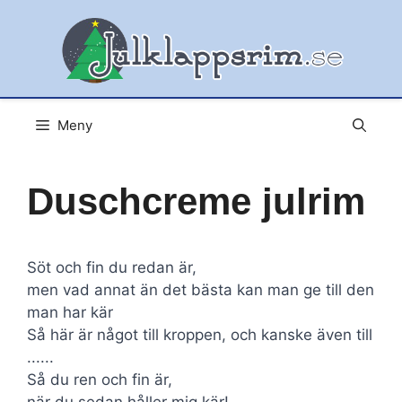
Hoppa
till
innehåll
Meny
Duschcreme julrim
Söt och fin du redan är,
men vad annat än det bästa kan man ge till den
man har kär
Så här är något till kroppen, och kanske även till
......
Så du ren och fin är,
när du sedan håller mig kär!