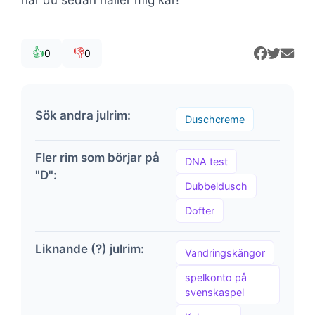
👍
👎
0
0
Sök andra julrim:
Duschcreme
Fler rim som börjar på
DNA test
"D":
Dubbeldusch
Dofter
Liknande (?) julrim:
Vandringskängor
spelkonto på
svenskaspel