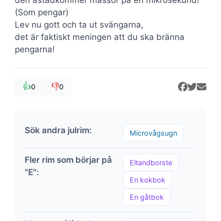
(Som pengar)
Lev nu gott och ta ut svängarna,
det är faktiskt meningen att du ska bränna
pengarna!
👍
👎
0
0
Sök andra julrim:
Microvågsugn
Fler rim som börjar på
Eltandborste
"E":
En kokbok
En gåtbok