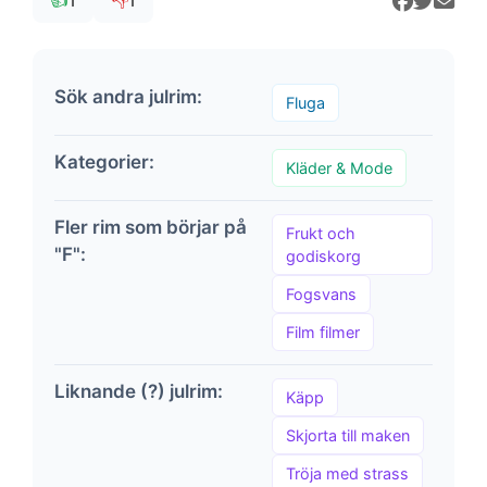
👍
👎
1
1
Sök andra julrim:
Fluga
Kategorier:
Kläder & Mode
Fler rim som börjar på
Frukt och
"F":
godiskorg
Fogsvans
Film filmer
Liknande (?) julrim:
Käpp
Skjorta till maken
Tröja med strass