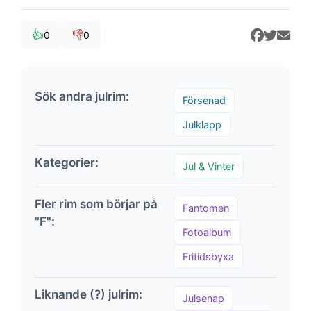
👍
👎
0
0
Sök andra julrim:
Försenad
Julklapp
Kategorier:
Jul & Vinter
Fler rim som börjar på
Fantomen
"F":
Fotoalbum
Fritidsbyxa
Liknande (?) julrim:
Julsenap