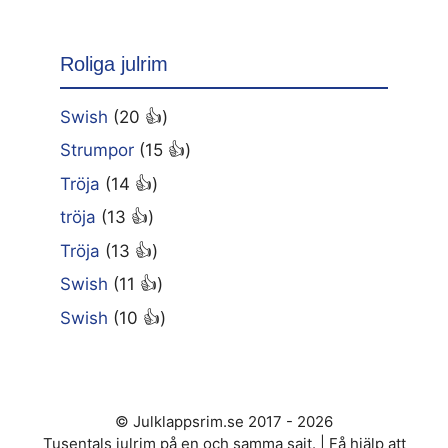
Roliga julrim
Swish
(20 👍)
Strumpor
(15 👍)
Tröja
(14 👍)
tröja
(13 👍)
Tröja
(13 👍)
Swish
(11 👍)
Swish
(10 👍)
© Julklappsrim.se 2017 - 2026
Tusentals julrim på en och samma sajt. | Få hjälp att