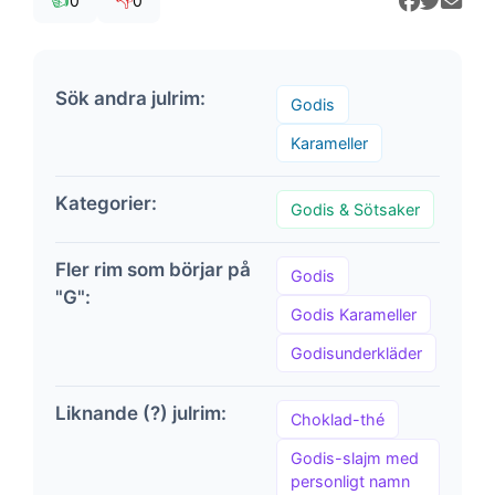
👍
👎
0
0
Sök andra julrim:
Godis
Karameller
Kategorier:
Godis & Sötsaker
Fler rim som börjar på
Godis
"G":
Godis Karameller
Godisunderkläder
Liknande (?) julrim:
Choklad-thé
Godis-slajm med
personligt namn