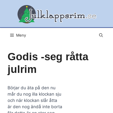
Hoppa
till
innehåll
Meny
Godis -seg råtta
julrim
Börjar du äta på den nu
mår du nog illa klockan sju
och när klockan slår åtta
är den nog ändå inte borta
för detta är en stor seg ...