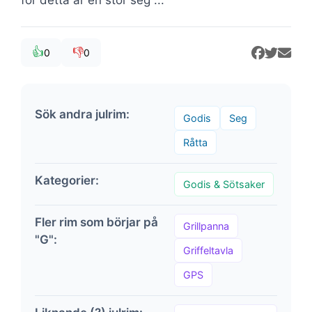
👍
👎
0
0
Sök andra julrim:
Godis
Seg
Råtta
Kategorier:
Godis & Sötsaker
Fler rim som börjar på
Grillpanna
"G":
Griffeltavla
GPS