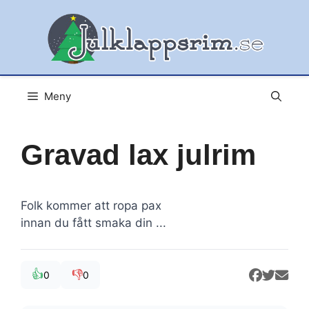
Hoppa
till
innehåll
Meny
Gravad lax julrim
Folk kommer att ropa pax
innan du fått smaka din ...
👍
👎
0
0