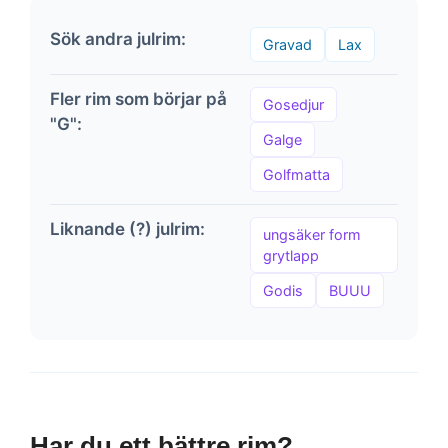
Sök andra julrim:
Gravad
Lax
Fler rim som börjar på
Gosedjur
"G":
Galge
Golfmatta
Liknande (?) julrim:
ungsäker form
grytlapp
Godis
BUUU
Har du ett bättre rim?