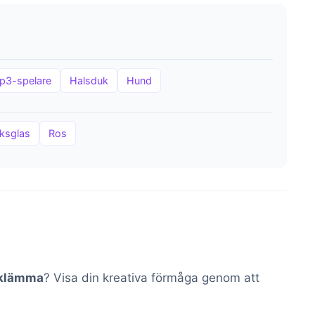
mp3-spelare
Halsduk
Hund
ksglas
Ros
klämma
? Visa din kreativa förmåga genom att