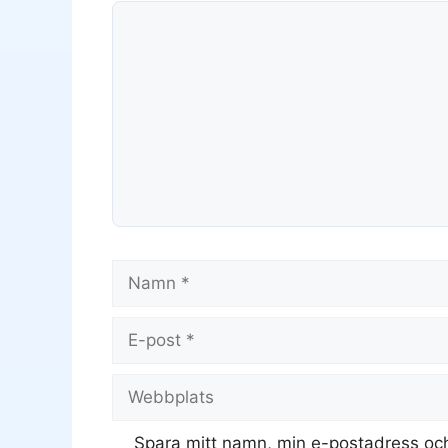
Kommentar
Namn
E-
post
Webbplats
Spara mitt namn, min e-postadress och