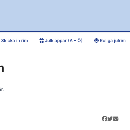
Skicka in rim
Julklappar (A – Ö)
Roliga julrim
m
r.