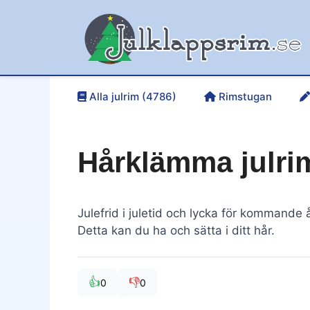
Hoppa
till
innehåll
Alla julrim (4786)
Rimstugan
Hårklämma julri
Julefrid i juletid och lycka för kommande å
Detta kan du ha och sätta i ditt hår.
👍
👎
0
0