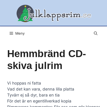
Hoppa
till
innehåll
Meny
Hemmbränd CD-
skiva julrim
Vi hoppas ni fatta
Vad det kan vara, denna lilla platta
Tyvärr ej så dyr, bara en tia
För det är en egentillverkad kopia
Rimmarens kommentar: För oss som gör klappar