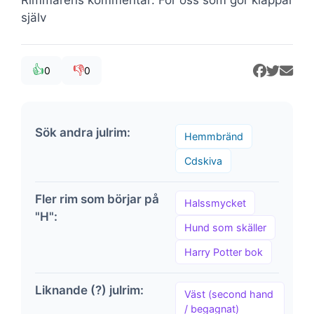
själv
👍
👎
0
0
Sök andra julrim:
Hemmbränd
Cdskiva
Fler rim som börjar på
Halssmycket
"H":
Hund som skäller
Harry Potter bok
Liknande (?) julrim:
Väst (second hand
/ begagnat)