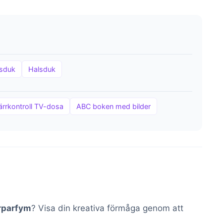
lsduk
Halsduk
ärrkontroll TV-dosa
ABC boken med bilder
rparfym
? Visa din kreativa förmåga genom att