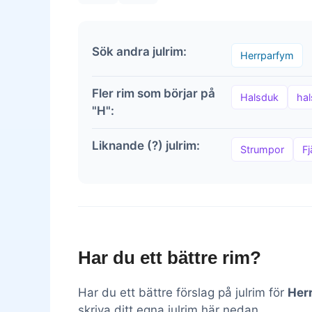
Sök andra julrim:
Herrparfym
Fler rim som börjar på
Halsduk
ha
"H":
Liknande (?) julrim:
Strumpor
Fj
Har du ett bättre rim?
Har du ett bättre förslag på julrim för
Her
skriva ditt egna julrim här nedan.