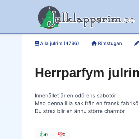
Hoppa
till
innehåll
Alla julrim (4786)
Rimstugan
Herrparfym julri
Innehållet är en odörens sabotör
Med denna lilla sak från en fransk fabrikö
Du strax blir en ännu större charmör
👍
👎
0
0