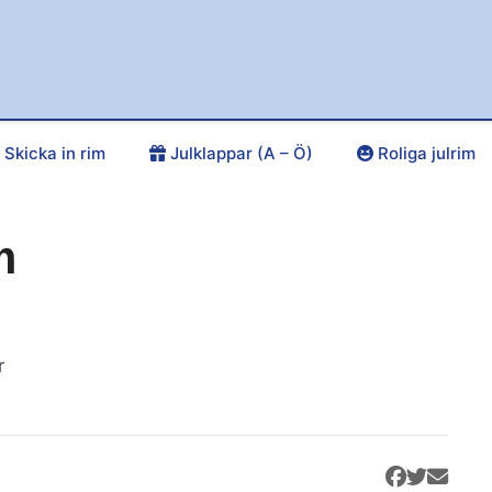
Skicka in rim
Julklappar (A – Ö)
Roliga julrim
m
r