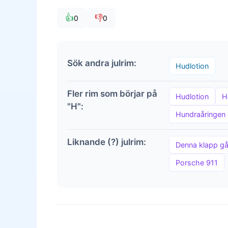
👍
👎
0
0
Sök andra julrim:
Hudlotion
Fler rim som börjar på
Hudlotion
H
"H":
Hundraåringen 
Liknande (?) julrim:
Denna klapp går
Porsche 911