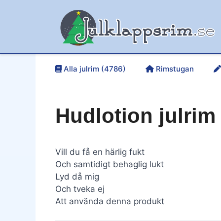
Hoppa
till
innehåll
Alla julrim (4786)
Rimstugan
Hudlotion julrim
Vill du få en härlig fukt
Och samtidigt behaglig lukt
Lyd då mig
Och tveka ej
Att använda denna produkt