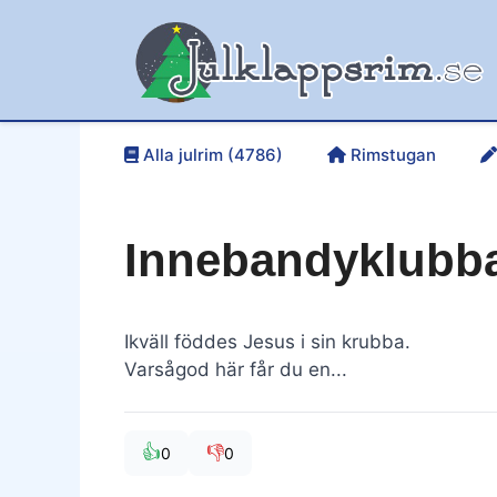
Hoppa
till
innehåll
Alla julrim (4786)
Rimstugan
Innebandyklubba
Ikväll föddes Jesus i sin krubba.
Varsågod här får du en...
👍
👎
0
0