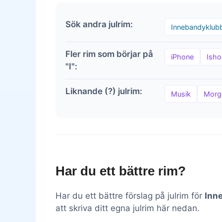
Sök andra julrim:
Innebandyklub
Fler rim som börjar på
iPhone
Isho
"I":
Liknande (?) julrim:
Musik
Morg
Har du ett bättre rim?
Har du ett bättre förslag på julrim för
Inn
att skriva ditt egna julrim här nedan.