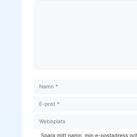
Kommentar
Namn
E-
post
Webbplats
Spara mitt namn, min e-postadress och