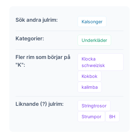
Sök andra julrim:
Kalsonger
Kategorier:
Underkläder
Fler rim som börjar på
Klocka
"K":
schweizisk
Kokbok
kalimba
Liknande (?) julrim:
Stringtrosor
Strumpor
BH