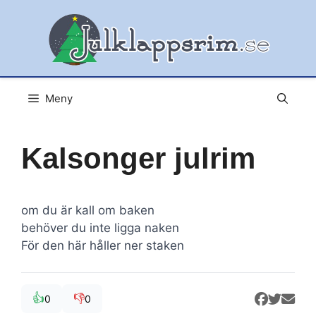
Hoppa
till
innehåll
Meny
Kalsonger julrim
om du är kall om baken
behöver du inte ligga naken
För den här håller ner staken
👍
👎
0
0