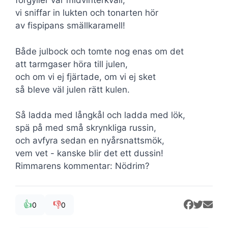
förgyller vår midvinterkväll,
vi sniffar in lukten och tonarten hör
av fispipans smällkaramell!
Både julbock och tomte nog enas om det
att tarmgaser höra till julen,
och om vi ej fjärtade, om vi ej sket
så bleve väl julen rätt kulen.
Så ladda med långkål och ladda med lök,
spä på med små skrynkliga russin,
och avfyra sedan en nyårsnattsmök,
vem vet - kanske blir det ett dussin!
Rimmarens kommentar: Nödrim?
👍
👎
0
0