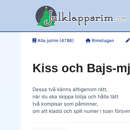
Hoppa
till
innehåll
Alla julrim (4786)
Rimstugan
Kiss och Bajs-mj
Dessa två känns alltigenom rätt,
när du ska skippa blöja och hålla tätt
två kompisar som påminner,
om att kladd och spill numer i toan försvi