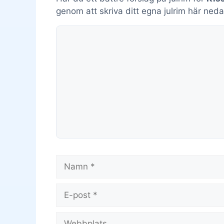
genom att skriva ditt egna julrim här neda
Kommentar
Namn
E-
post
Webbplats