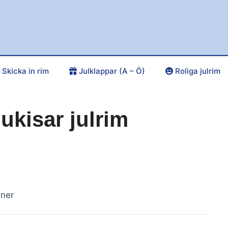
Skicka in rim
Julklappar (A – Ö)
Roliga julrim
ukisar julrim
nner