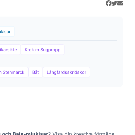
kisar
ikarsikte
Krok m Sugpropp
in Stenmarck
Båt
Långfärdsskridskor
s och Bajs-mjukisar
? Visa din kreativa förmåga