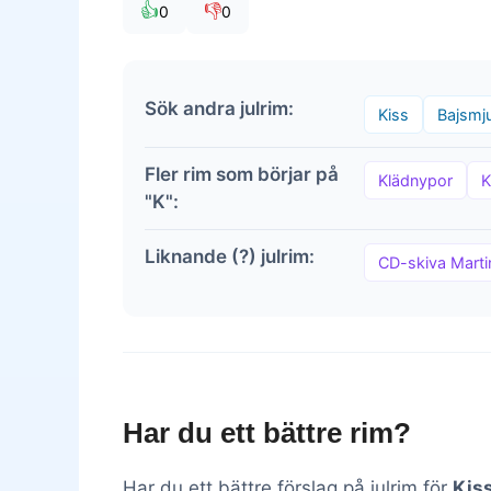
👍
👎
0
0
Sök andra julrim:
Kiss
Bajsmju
Fler rim som börjar på
Klädnypor
K
"K":
Liknande (?) julrim:
CD-skiva Mart
Har du ett bättre rim?
Har du ett bättre förslag på julrim för
Kis