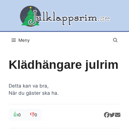
Hoppa
till
innehåll
Meny
Klädhängare julrim
Detta kan va bra,
När du gäster ska ha.
👍
👎
0
0