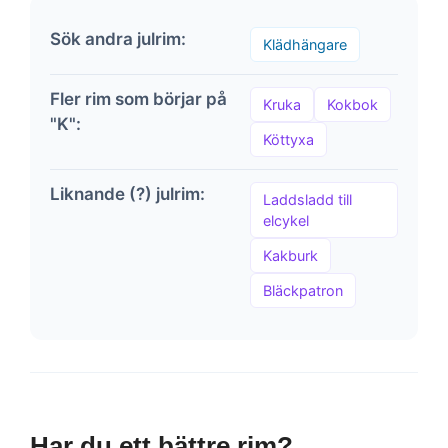
Sök andra julrim:
Klädhängare
Fler rim som börjar på
Kruka
Kokbok
"K":
Köttyxa
Liknande (?) julrim:
Laddsladd till
elcykel
Kakburk
Bläckpatron
Har du ett bättre rim?