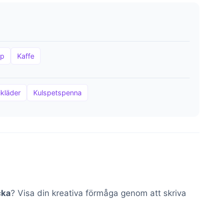
pp
Kaffe
ikläder
Kulspetspenna
cka
? Visa din kreativa förmåga genom att skriva