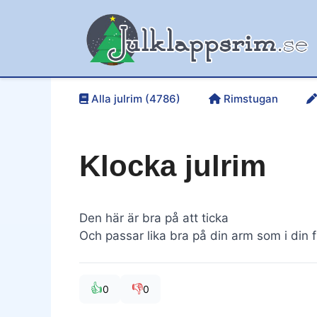
Hoppa
till
innehåll
Alla julrim (4786)
Rimstugan
Klocka julrim
Den här är bra på att ticka
Och passar lika bra på din arm som i din f
👍
👎
0
0