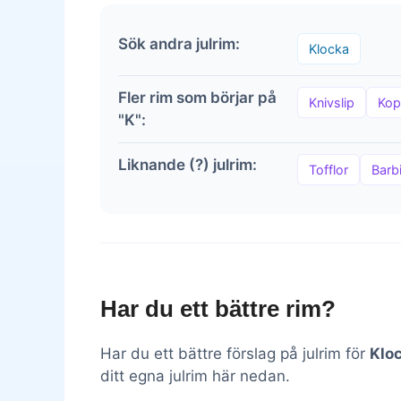
Sök andra julrim:
Klocka
Fler rim som börjar på
Knivslip
Ko
"K":
Liknande (?) julrim:
Tofflor
Barb
Har du ett bättre rim?
Har du ett bättre förslag på julrim för
Klo
ditt egna julrim här nedan.