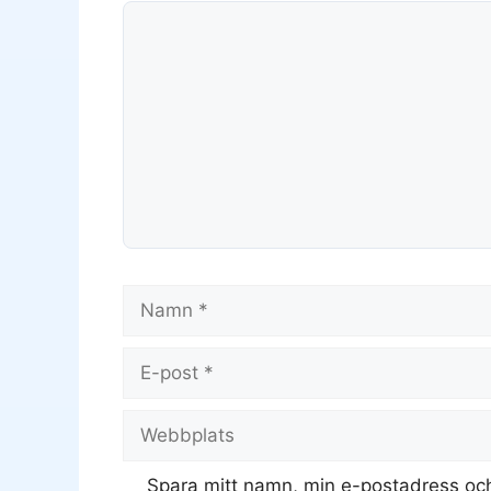
Kommentar
Namn
E-
post
Webbplats
Spara mitt namn, min e-postadress och