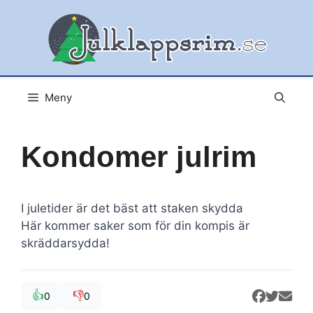
Hoppa
till
innehåll
Meny
Kondomer julrim
I juletider är det bäst att staken skydda
Här kommer saker som för din kompis är
skräddarsydda!
👍
👎
0
0