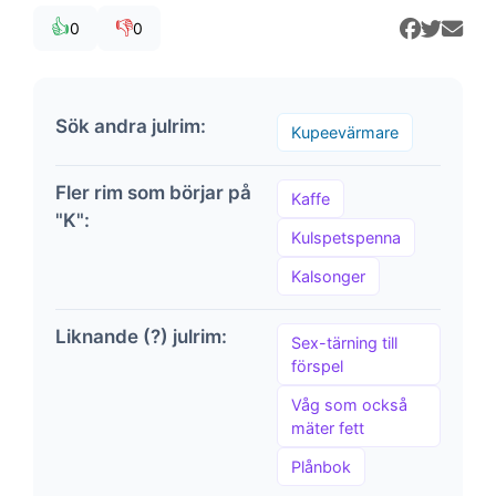
👍
👎
0
0
Sök andra julrim:
Kupeevärmare
Fler rim som börjar på
Kaffe
"K":
Kulspetspenna
Kalsonger
Liknande (?) julrim:
Sex-tärning till
förspel
Våg som också
mäter fett
Plånbok