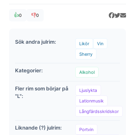
👍
👎
0
0
Sök andra julrim:
Likör
Vin
Sherry
Kategorier:
Alkohol
Fler rim som börjar på
Ljuslykta
"L":
Lationmusik
Långfärdsskridskor
Liknande (?) julrim:
Portvin