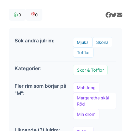
👍
👎
0
0
Sök andra julrim:
Mjuka
Sköna
Tofflor
Kategorier:
Skor & Tofflor
Fler rim som börjar på
MahJong
"M":
Margarethe skål
Röd
Min dröm
Liknande (?) julrim: