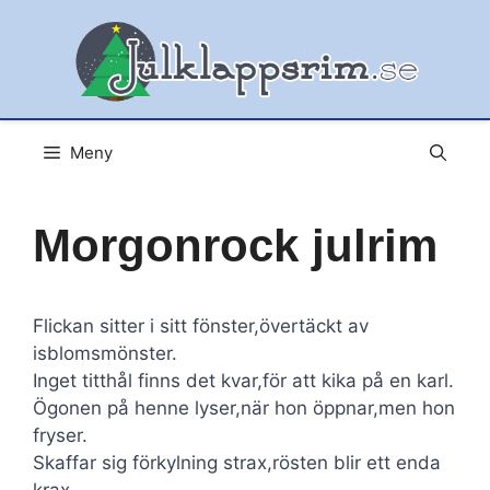
Hoppa
till
innehåll
Meny
Morgonrock julrim
Flickan sitter i sitt fönster,övertäckt av
isblomsmönster.
Inget titthål finns det kvar,för att kika på en karl.
Ögonen på henne lyser,när hon öppnar,men hon
fryser.
Skaffar sig förkylning strax,rösten blir ett enda
krax.....