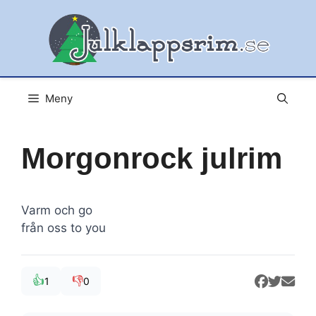
Hoppa
till
innehåll
Meny
Morgonrock julrim
Varm och go
från oss to you
👍
👎
1
0