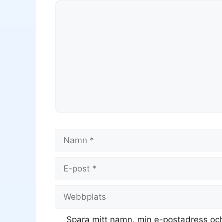
Kommentar
Namn
E-
post
Webbplats
Spara mitt namn, min e-postadress och