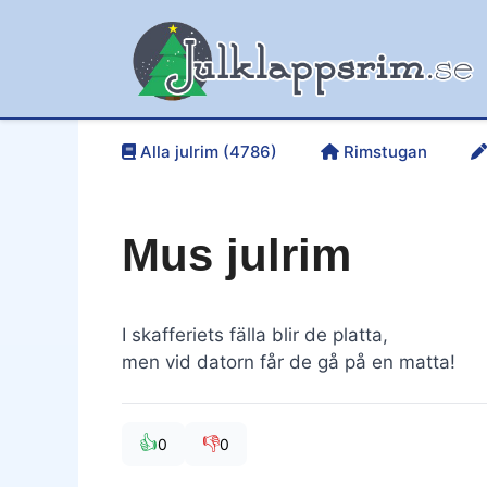
Hoppa
till
innehåll
Alla julrim (4786)
Rimstugan
Mus julrim
I skafferiets fälla blir de platta,
men vid datorn får de gå på en matta!
👍
👎
0
0