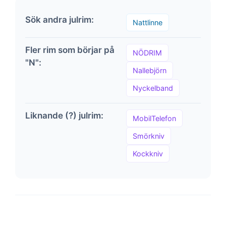
Sök andra julrim:
Nattlinne
Fler rim som börjar på
NÖDRIM
"N":
Nallebjörn
Nyckelband
Liknande (?) julrim:
MobilTelefon
Smörkniv
Kockkniv