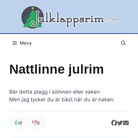
Hoppa
till
innehåll
Meny
Nattlinne julrim
Bär detta plagg i sömnen eller vaken
Men jag tycker du är bäst när du är naken.
👍
👎
0
0