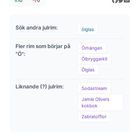
👍
👎
0
0
Sök andra julrim:
ölglas
Fler rim som börjar på
Örhängen
"Ö":
Ölbryggarkit
Ölglas
Liknande (?) julrim:
Sodastream
Jamie Olivers
kokbok
Zebratofflor